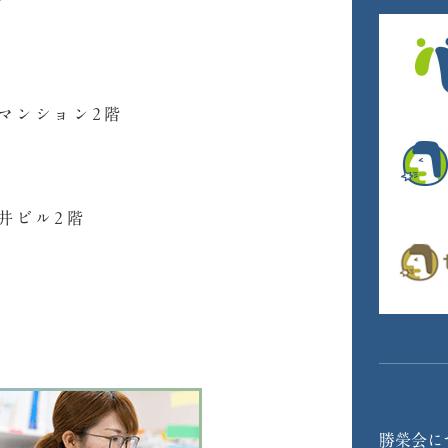
田マンション2階
今井ビル2階
勝榮会に