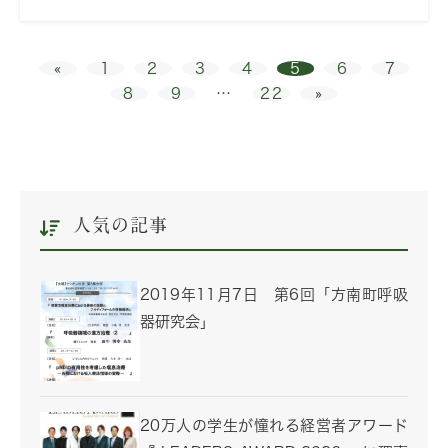
«
1
2
3
4
5
6
7
8
9
…
22
»
人気の記事
2019年11月7日 第6回「方南町呼吸
器研究会」
20万人の学生が憧れる経営者アワード